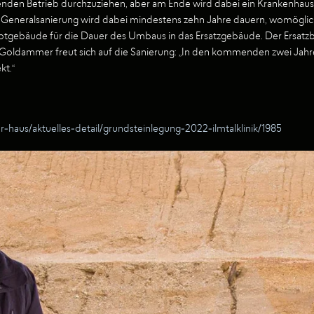
ufenden Betrieb durchzuziehen, aber am Ende wird dabei ein Krankenhaus 
 Generalsanierung wird dabei mindestens zehn Jahre dauern, womöglich a
uptgebäude für die Dauer des Umbaus in das Ersatzgebäude. Der Ersatzb
ldammer freut sich auf die Sanierung: „In den kommenden zwei Jahren
kt.“
r-haus/aktuelles-detail/grundsteinlegung-2022-ilmtalklinik/1985