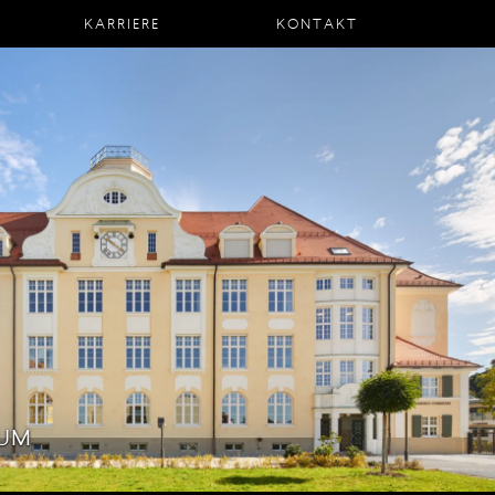
KARRIERE
KONTAKT
IUM