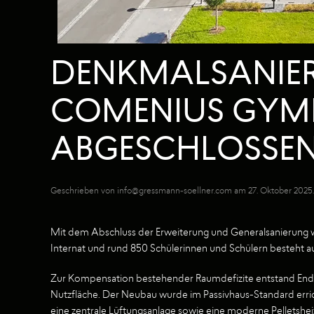
DENKMALSANIER
COMENIUS GYM
ABGESCHLOSSE
Geschrieben von
info@gressmann-soellner.com
am
27. Oktober 2025
Mit dem Abschluss der Erweiterung und Generalsanierung 
Internat und rund 850 Schülerinnen und Schülern besteht 
Zur Kompensation bestehender Raumdefizite entstand Ende 
Nutzfläche. Der Neubau wurde im Passivhaus-Standard erric
eine zentrale Lüftungsanlage sowie eine moderne Pelletshei