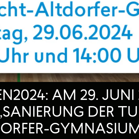
2024: AM 29. JUNI
 „SANIERUNG DER T
ORFER-GYMNASIUM“