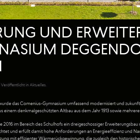
UNG UND ERWEITE
NASIUM DEGGENDO
N
. Veröffentlicht in
Aktuelles
.
wurde das Comenius-Gymnasium umfassend modernisiert und zukunftsfä
aus einem denkmalgeschützten Altbau aus dem Jahr 1913 sowie mehrere
2016 im Bereich des Schulhofs ein dreigeschossiger Erweiterungsbau 
htet und erfüllt damit hohe Anforderungen an Energieeffizienz und Na
zung mit effizienter Wärmerückgewinnung, die zugleich den historische