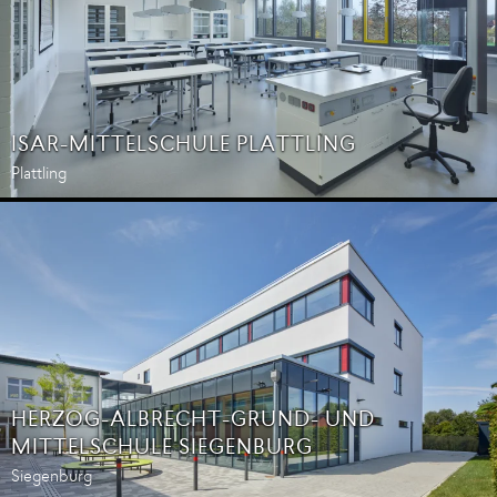
ISAR-MITTELSCHULE PLATTLING
Plattling
HERZOG-ALBRECHT-GRUND- UND
MITTELSCHULE SIEGENBURG
Siegenburg