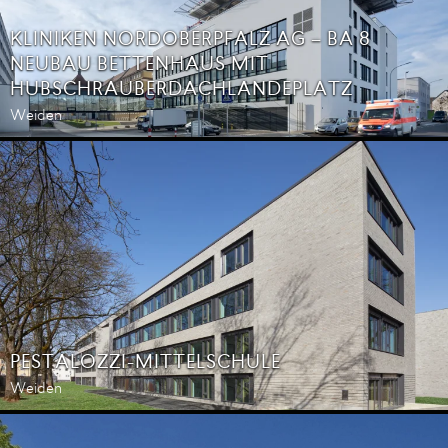
KLINIKEN NORDOBERPFALZ AG – BA 8
NEUBAU BETTENHAUS MIT
HUBSCHRAUBERDACHLANDEPLATZ
Weiden
PESTALOZZI-MITTELSCHULE
Weiden