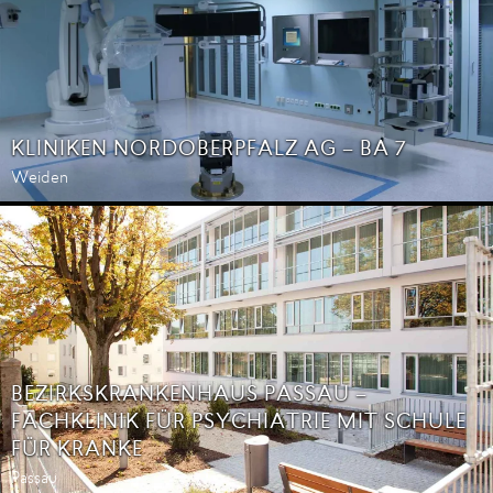
KLINIKEN NORDOBERPFALZ AG – BA 7
Weiden
BEZIRKSKRANKENHAUS PASSAU –
FACHKLINIK FÜR PSYCHIATRIE MIT SCHULE
FÜR KRANKE
Passau