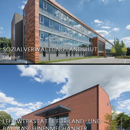
SOZIALVERWALTUNG LANDSHUT
Landshut
LEHRWERKSTÄTTE FÜR LAND- UND
BAUMASCHINENMECHANIKER