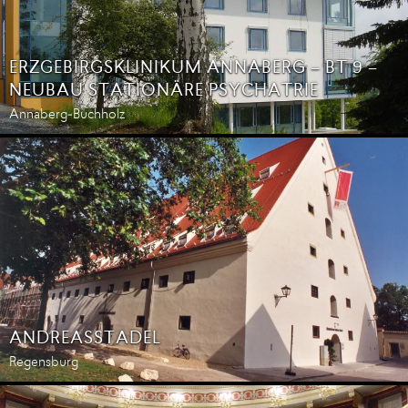
ERZGEBIRGSKLINIKUM ANNABERG – BT 9 –
NEUBAU STATIONÄRE PSYCHATRIE
Annaberg-Buchholz
ANDREASSTADEL
Regensburg